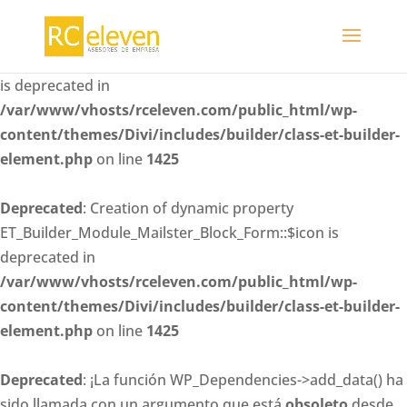
Deprecated
: Creation of dynamic property
ET_Builder_Module_Mailster_Block_Form::$whitelisted_fiel
is deprecated in
/var/www/vhosts/rceleven.com/public_html/wp-
content/themes/Divi/includes/builder/class-et-builder-
element.php
on line
1425
Deprecated
: Creation of dynamic property
ET_Builder_Module_Mailster_Block_Form::$icon is
deprecated in
/var/www/vhosts/rceleven.com/public_html/wp-
content/themes/Divi/includes/builder/class-et-builder-
element.php
on line
1425
Deprecated
: ¡La función WP_Dependencies->add_data() ha
sido llamada con un argumento que está
obsoleto
desde