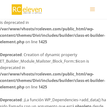
Deprecated
: Creation of dynamic property
ET_Builder_Module_Mailster_Block_Form::$whitelisted_fiel
is deprecated in
/var/www/vhosts/rceleven.com/public_html/wp-
content/themes/Divi/includes/builder/class-et-builder-
element.php
on line
1425
Deprecated
: Creation of dynamic property
ET_Builder_Module_Mailster_Block_Form::$icon is
deprecated in
/var/www/vhosts/rceleven.com/public_html/wp-
content/themes/Divi/includes/builder/class-et-builder-
element.php
on line
1425
Deprecated
: ¡La función WP_Dependencies->add_data() ha
sido llamada con un argumento que está
obsoleto
desde