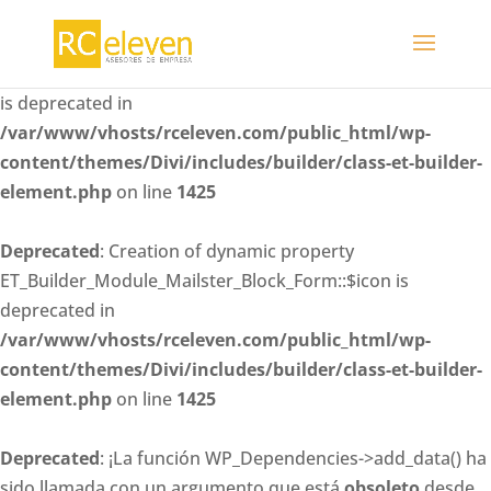
Deprecated
: Creation of dynamic property
ET_Builder_Module_Mailster_Block_Form::$whitelisted_fiel
is deprecated in
/var/www/vhosts/rceleven.com/public_html/wp-
content/themes/Divi/includes/builder/class-et-builder-
element.php
on line
1425
Deprecated
: Creation of dynamic property
ET_Builder_Module_Mailster_Block_Form::$icon is
deprecated in
/var/www/vhosts/rceleven.com/public_html/wp-
content/themes/Divi/includes/builder/class-et-builder-
element.php
on line
1425
Deprecated
: ¡La función WP_Dependencies->add_data() ha
sido llamada con un argumento que está
obsoleto
desde