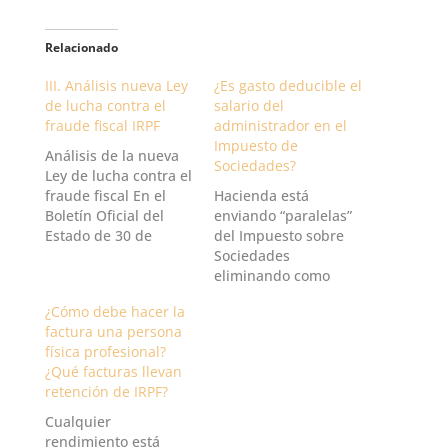
Relacionado
III. Análisis nueva Ley
¿Es gasto deducible el
de lucha contra el
salario del
fraude fiscal IRPF
administrador en el
Impuesto de
Análisis de la nueva
Sociedades?
Ley de lucha contra el
fraude fiscal En el
Hacienda está
Boletín Oficial del
enviando “paralelas”
Estado de 30 de
del Impuesto sobre
octubre de 2012 se ha
Sociedades
publicado la Ley
eliminando como
7/2012, de 29 de
gasto deducible el
¿Cómo debe hacer la
octubre, de
salario imputado a los
factura una persona
modificación de la
administradores en el
física profesional?
normativa tributaria y
resumen anual de
¿Qué facturas llevan
presupuestaria y de
retenciones (modelo
retención de IRPF?
adecuación a de la
190). Sepa qué hacer
normativa financiera
si recibe una de
Cualquier
para…
ellas……… Paralela
rendimiento está