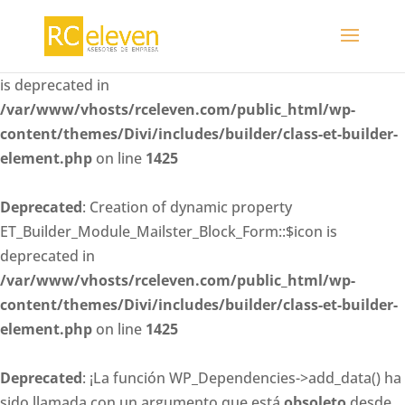
Deprecated
: Creation of dynamic property
ET_Builder_Module_Mailster_Block_Form::$whitelisted_fiel
is deprecated in
/var/www/vhosts/rceleven.com/public_html/wp-
content/themes/Divi/includes/builder/class-et-builder-
element.php
on line
1425
Deprecated
: Creation of dynamic property
ET_Builder_Module_Mailster_Block_Form::$icon is
deprecated in
/var/www/vhosts/rceleven.com/public_html/wp-
content/themes/Divi/includes/builder/class-et-builder-
element.php
on line
1425
Deprecated
: ¡La función WP_Dependencies->add_data() ha
sido llamada con un argumento que está
obsoleto
desde