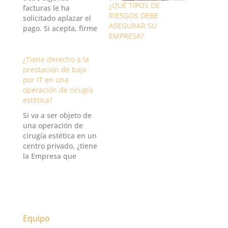
¿QUÉ TIPOS DE
facturas le ha
RIESGOS DEBE
solicitado aplazar el
ASEGURAR SU
pago. Si acepta, firme
EMPRESA?
un reconocimiento de
deuda, y exija
garantías adicionales.
¿Tiene derecho a la
Deuda. Su cliente
prestación de baja
le solicita aplazar la
por IT en una
deuda y fijar unos
operación de cirugía
plazos mensuales de
estética?
pago. Dado que usted
Si va a ser objeto de
cree que así
una operación de
conseguirá cobrar,
cirugía estética en un
está…
centro privado, ¿tiene
la Empresa que
satisfacer la
prestación de IT
(tanto a su cargo
como en régimen de
pago delegado)?. Las
dudas vienen
Equipo
motivadas tanto por