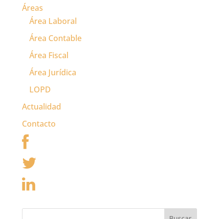
Áreas
el tipo de operación
(cirugía estética
Área Laboral
voluntaria) como por
Área Contable
el…
Área Fiscal
Área Jurídica
LOPD
Actualidad
Contacto