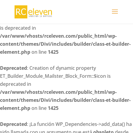
Deprecated
: Creation of dynamic property
ET_Builder_Module_Mailster_Block_Form::$whitelisted_fiel
is deprecated in
/var/www/vhosts/rceleven.com/public_html/wp-
content/themes/Divi/includes/builder/class-et-builder-
element.php
on line
1425
Deprecated
: Creation of dynamic property
ET_Builder_Module_Mailster_Block_Form::$icon is
deprecated in
/var/www/vhosts/rceleven.com/public_html/wp-
content/themes/Divi/includes/builder/class-et-builder-
element.php
on line
1425
Deprecated
: ¡La función WP_Dependencies->add_data() ha
sido llamada con un argumento que está
obsoleto
desde