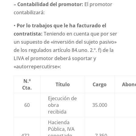
– Contabilidad del promotor:
El promotor
contabilizará:
•
Por lo trabajos que le ha facturado el
contratista:
Teniendo en cuenta que por ser
un supuesto de «inversión del sujeto pasivo»
de los regulados artículo 84.uno. 2.º. f) de la
LIVA el promotor deberá soportar y
«autorrepercutirse»:
N.º
Título
Cargo
Abon
Cta.
Ejecución de
60
obra
35.000
recibida
Hacienda
Pública, IVA
472…
soportado
7.350