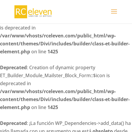
Deprecated
: Creation of dynamic property
ET_Builder_Module_Mailster_Block_Form::$whitelisted_fiel
is deprecated in
/var/www/vhosts/rceleven.com/public_html/wp-
content/themes/Divi/includes/builder/class-et-builder-
element.php
on line
1425
Deprecated
: Creation of dynamic property
ET_Builder_Module_Mailster_Block_Form::$icon is
deprecated in
/var/www/vhosts/rceleven.com/public_html/wp-
content/themes/Divi/includes/builder/class-et-builder-
element.php
on line
1425
Deprecated
: ¡La función WP_Dependencies->add_data() ha
sido llamada con un argumento que está
obsoleto
desde