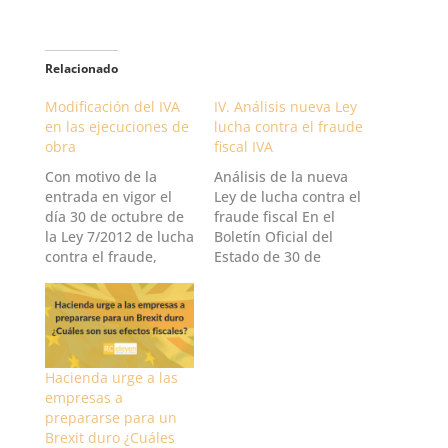
Relacionado
Modificación del IVA
IV. Análisis nueva Ley
en las ejecuciones de
lucha contra el fraude
obra
fiscal IVA
Con motivo de la
Análisis de la nueva
entrada en vigor el
Ley de lucha contra el
día 30 de octubre de
fraude fiscal En el
la Ley 7/2012 de lucha
Boletín Oficial del
contra el fraude,
Estado de 30 de
procede a modificar
octubre de 2012 se ha
la Ley 37/1992 del
publicado la Ley
I.V.A. en su artículo
7/2012, de 29 de
84 en el cual se
octubre, de
añade la letra f) al
modificación de la
número 2º del
normativa tributaria y
Hacienda urge a las
apartado Uno,
presupuestaria y de
empresas a
quedando redactado
adecuación a de la
prepararse para un
como…
normativa financiera
Brexit duro ¿Cuáles