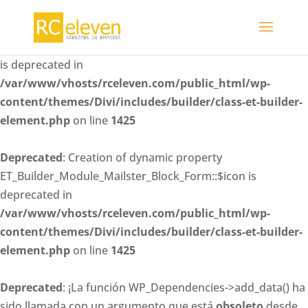
Deprecated
: Creation of dynamic property
ET_Builder_Module_Mailster_Block_Form::$whitelisted_fiel
is deprecated in
/var/www/vhosts/rceleven.com/public_html/wp-
content/themes/Divi/includes/builder/class-et-builder-
element.php
on line
1425
Deprecated
: Creation of dynamic property
ET_Builder_Module_Mailster_Block_Form::$icon is
deprecated in
/var/www/vhosts/rceleven.com/public_html/wp-
content/themes/Divi/includes/builder/class-et-builder-
element.php
on line
1425
Deprecated
: ¡La función WP_Dependencies->add_data() ha
sido llamada con un argumento que está
obsoleto
desde