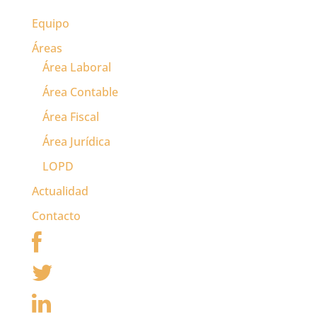
viernes en el Consejo
de Ministros se
Equipo
aprobará esta medida
Áreas
de subida impositiva
y entrará en vigor de
Área Laboral
manera inmediata,
Área Contable
posiblemente…
Área Fiscal
Área Jurídica
LOPD
Actualidad
Contacto