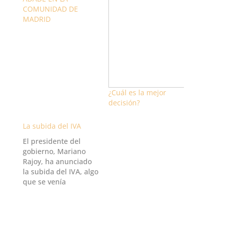
COMUNIDAD DE
MADRID
¿Cuál es la mejor
decisión?
La subida del IVA
El presidente del
gobierno, Mariano
Rajoy, ha anunciado
la subida del IVA, algo
que se venía
comentado desde
hace bastante tiempo
y que por fin se ha
confirmado. Este