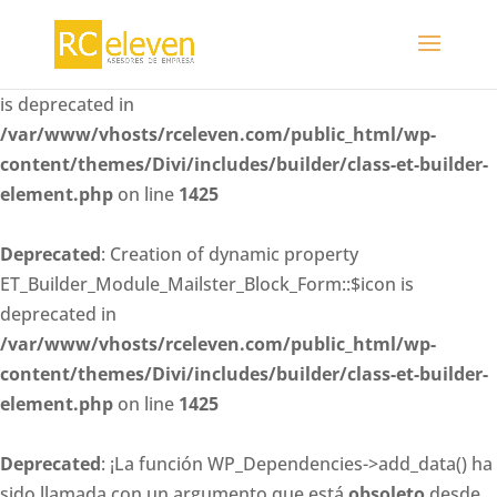
Deprecated
: Creation of dynamic property
ET_Builder_Module_Mailster_Block_Form::$whitelisted_fiel
is deprecated in
/var/www/vhosts/rceleven.com/public_html/wp-
content/themes/Divi/includes/builder/class-et-builder-
element.php
on line
1425
Deprecated
: Creation of dynamic property
ET_Builder_Module_Mailster_Block_Form::$icon is
deprecated in
/var/www/vhosts/rceleven.com/public_html/wp-
content/themes/Divi/includes/builder/class-et-builder-
element.php
on line
1425
Deprecated
: ¡La función WP_Dependencies->add_data() ha
sido llamada con un argumento que está
obsoleto
desde