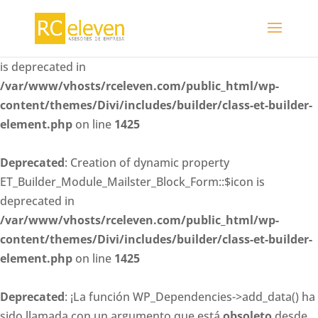
Deprecated
: Creation of dynamic property
ET_Builder_Module_Mailster_Block_Form::$whitelisted_fiel
is deprecated in
/var/www/vhosts/rceleven.com/public_html/wp-
content/themes/Divi/includes/builder/class-et-builder-
element.php
on line
1425
Deprecated
: Creation of dynamic property
ET_Builder_Module_Mailster_Block_Form::$icon is
deprecated in
/var/www/vhosts/rceleven.com/public_html/wp-
content/themes/Divi/includes/builder/class-et-builder-
element.php
on line
1425
Deprecated
: ¡La función WP_Dependencies->add_data() ha
sido llamada con un argumento que está
obsoleto
desde