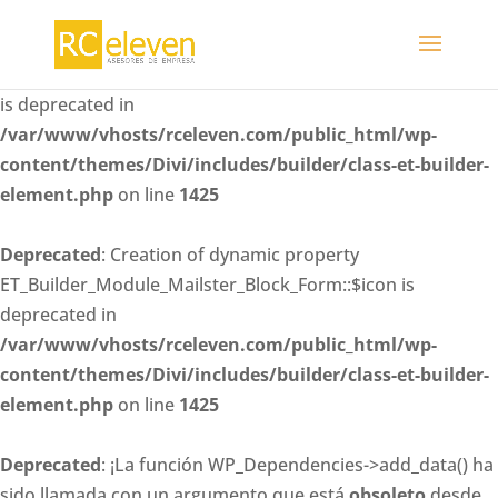
Deprecated
: Creation of dynamic property
ET_Builder_Module_Mailster_Block_Form::$whitelisted_fiel
is deprecated in
/var/www/vhosts/rceleven.com/public_html/wp-
content/themes/Divi/includes/builder/class-et-builder-
element.php
on line
1425
Deprecated
: Creation of dynamic property
ET_Builder_Module_Mailster_Block_Form::$icon is
deprecated in
/var/www/vhosts/rceleven.com/public_html/wp-
content/themes/Divi/includes/builder/class-et-builder-
element.php
on line
1425
Deprecated
: ¡La función WP_Dependencies->add_data() ha
sido llamada con un argumento que está
obsoleto
desde