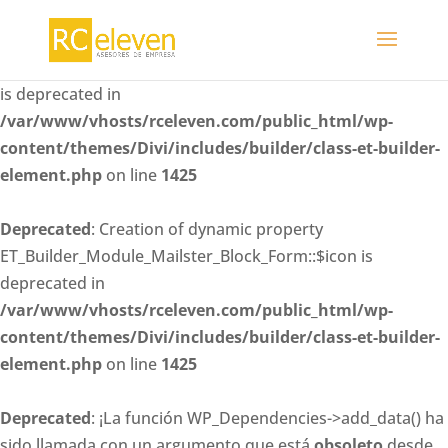
Deprecated
: Creation of dynamic property
ET_Builder_Module_Mailster_Block_Form::$whitelisted_fiel
is deprecated in
/var/www/vhosts/rceleven.com/public_html/wp-
content/themes/Divi/includes/builder/class-et-builder-
element.php
on line
1425
Deprecated
: Creation of dynamic property
ET_Builder_Module_Mailster_Block_Form::$icon is
deprecated in
/var/www/vhosts/rceleven.com/public_html/wp-
content/themes/Divi/includes/builder/class-et-builder-
element.php
on line
1425
Deprecated
: ¡La función WP_Dependencies->add_data() ha
sido llamada con un argumento que está
obsoleto
desde