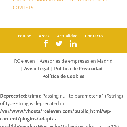
COVID-19
Equipo
Áreas
Actualidad
Contacto
RC eleven | Asesories de empresas en Madrid
|
Aviso Legal
|
Política de Privacidad
|
Política de Cookies
Deprecated
: trim(): Passing null to parameter #1 ($string)
of type string is deprecated in
/var/www/vhosts/rceleven.com/public_html/wp-
content/plugins/adapta-
rgpd/lib/vendor/Mustache/Tokenizer.php
on line
110