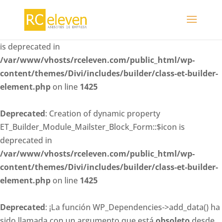
Deprecated
: Creation of dynamic property
ET_Builder_Module_Mailster_Block_Form::$whitelisted_fiel
is deprecated in
/var/www/vhosts/rceleven.com/public_html/wp-
content/themes/Divi/includes/builder/class-et-builder-
element.php
on line
1425
Deprecated
: Creation of dynamic property
ET_Builder_Module_Mailster_Block_Form::$icon is
deprecated in
/var/www/vhosts/rceleven.com/public_html/wp-
content/themes/Divi/includes/builder/class-et-builder-
element.php
on line
1425
Deprecated
: ¡La función WP_Dependencies->add_data() ha
sido llamada con un argumento que está
obsoleto
desde