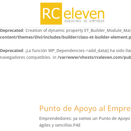
Deprecated
: Creation of dynamic property ET_Builder_Module_Mail
content/themes/Divi/includes/builder/class-et-builder-element.
Deprecated
: Creation of dynamic property ET_Builder_Module_Mai
content/themes/Divi/includes/builder/class-et-builder-element.
Deprecated
: ¡La función WP_Dependencies->add_data() ha sido l
navegadores compatibles. in
/var/www/vhosts/rceleven.com/publ
Punto de Apoyo al Empr
Emprendedores: ya somos un Punto de Apoyo a
ágiles y sencillos.PAE