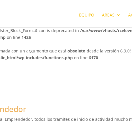
ster_Block_Form::$whitelisted_fields is deprecated in
/var/www/vh
EQUIPO
ÁREAS
A
php
on line
1425
lster_Block_Form::$icon is deprecated in
/var/www/vhosts/rcelev
php
on line
1425
lamada con un argumento que está
obsoleto
desde la versión 6.9.0!
ic_html/wp-includes/functions.php
on line
6170
endedor
l Emprendedor, todos los trámites de inicio de actividad mucho 