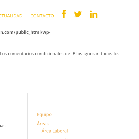
osts/rceleven.com/public_html/wp-
CTUALIDAD
CONTACTO
en.com/public_html/wp-
 Los comentarios condicionales de IE los ignoran todos los
Equipo
Áreas
mas
Área Laboral