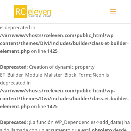
Deprecated
: Creation of dynamic property
ET_Builder_Module_Mailster_Block_Form::$whitelisted_fiel
is deprecated in
/var/www/vhosts/rceleven.com/public_html/wp-
content/themes/Divi/includes/builder/class-et-builder-
element.php
on line
1425
Deprecated
: Creation of dynamic property
ET_Builder_Module_Mailster_Block_Form::$icon is
deprecated in
/var/www/vhosts/rceleven.com/public_html/wp-
content/themes/Divi/includes/builder/class-et-builder-
element.php
on line
1425
Deprecated
: ¡La función WP_Dependencies->add_data() ha
sido llamada con un argumento que está
obsoleto
desde