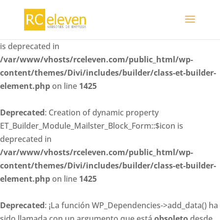
Deprecated
: Creation of dynamic property
ET_Builder_Module_Mailster_Block_Form::$whitelisted_fiel
is deprecated in
/var/www/vhosts/rceleven.com/public_html/wp-
content/themes/Divi/includes/builder/class-et-builder-
element.php
on line
1425
Deprecated
: Creation of dynamic property
ET_Builder_Module_Mailster_Block_Form::$icon is
deprecated in
/var/www/vhosts/rceleven.com/public_html/wp-
content/themes/Divi/includes/builder/class-et-builder-
element.php
on line
1425
Deprecated
: ¡La función WP_Dependencies->add_data() ha
sido llamada con un argumento que está
obsoleto
desde