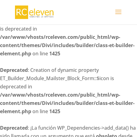
Deprecated
: Creation of dynamic property
ET_Builder_Module_Mailster_Block_Form::$whitelisted_fiel
is deprecated in
/var/www/vhosts/rceleven.com/public_html/wp-
content/themes/Divi/includes/builder/class-et-builder-
element.php
on line
1425
Deprecated
: Creation of dynamic property
ET_Builder_Module_Mailster_Block_Form::$icon is
deprecated in
/var/www/vhosts/rceleven.com/public_html/wp-
content/themes/Divi/includes/builder/class-et-builder-
element.php
on line
1425
Deprecated
: ¡La función WP_Dependencies->add_data() ha
sido llamada con un argumento que está
obsoleto
desde