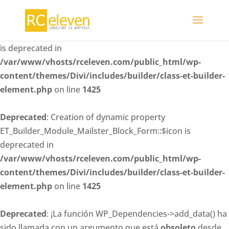
Deprecated
: Creation of dynamic property
ET_Builder_Module_Mailster_Block_Form::$whitelisted_fiel
is deprecated in
/var/www/vhosts/rceleven.com/public_html/wp-
content/themes/Divi/includes/builder/class-et-builder-
element.php
on line
1425
Deprecated
: Creation of dynamic property
ET_Builder_Module_Mailster_Block_Form::$icon is
deprecated in
/var/www/vhosts/rceleven.com/public_html/wp-
content/themes/Divi/includes/builder/class-et-builder-
element.php
on line
1425
Deprecated
: ¡La función WP_Dependencies->add_data() ha
sido llamada con un argumento que está
obsoleto
desde