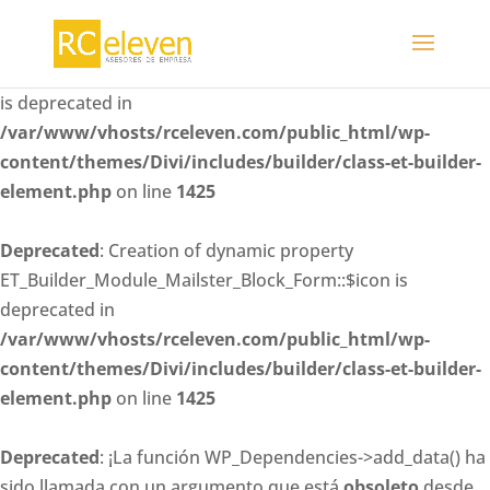
Deprecated
: Creation of dynamic property
ET_Builder_Module_Mailster_Block_Form::$whitelisted_fiel
is deprecated in
/var/www/vhosts/rceleven.com/public_html/wp-
content/themes/Divi/includes/builder/class-et-builder-
element.php
on line
1425
Deprecated
: Creation of dynamic property
ET_Builder_Module_Mailster_Block_Form::$icon is
deprecated in
/var/www/vhosts/rceleven.com/public_html/wp-
content/themes/Divi/includes/builder/class-et-builder-
element.php
on line
1425
Deprecated
: ¡La función WP_Dependencies->add_data() ha
sido llamada con un argumento que está
obsoleto
desde