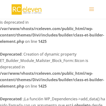
Deprecated
: Creation of dynamic property
ET_Builder_Module_Mailster_Block_Form::$whitelisted_fiel
is deprecated in
/var/www/vhosts/rceleven.com/public_html/wp-
content/themes/Divi/includes/builder/class-et-builder-
element.php
on line
1425
Deprecated
: Creation of dynamic property
ET_Builder_Module_Mailster_Block_Form::$icon is
deprecated in
/var/www/vhosts/rceleven.com/public_html/wp-
content/themes/Divi/includes/builder/class-et-builder-
element.php
on line
1425
Deprecated
: ¡La función WP_Dependencies->add_data() ha
sido llamada con un argumento que está
obsoleto
desde