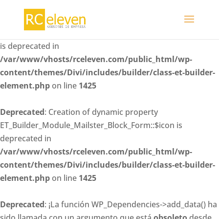
Deprecated
: Creation of dynamic property
ET_Builder_Module_Mailster_Block_Form::$whitelisted_fiel
is deprecated in
/var/www/vhosts/rceleven.com/public_html/wp-
content/themes/Divi/includes/builder/class-et-builder-
element.php
on line
1425
Deprecated
: Creation of dynamic property
ET_Builder_Module_Mailster_Block_Form::$icon is
deprecated in
/var/www/vhosts/rceleven.com/public_html/wp-
content/themes/Divi/includes/builder/class-et-builder-
element.php
on line
1425
Deprecated
: ¡La función WP_Dependencies->add_data() ha
sido llamada con un argumento que está
obsoleto
desde