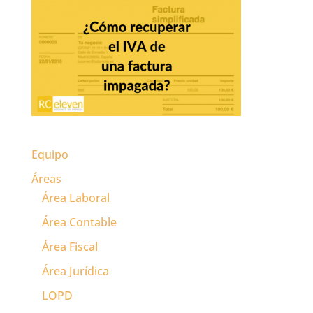
Equipo
Áreas
Área Laboral
Área Contable
Área Fiscal
Área Jurídica
LOPD